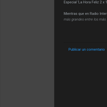
Especial 'La Hora Feliz 2 x
Mientras que en Radio Int
más grandes entre los más 
Publicar un comentario
C
o
m
e
n
t
a
r