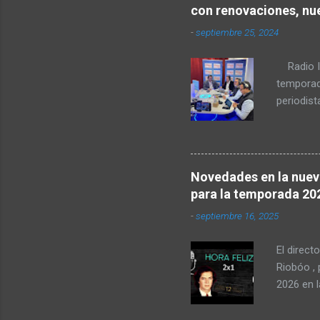
con renovaciones, nu
-
septiembre 25, 2024
Radio In
temporad
periodist
esencia d
madrileñ
dieron la
importan
Novedades en la nuev
histórica
para la temporada 20
como pila
-
septiembre 16, 2025
esta tem
decenas 
El direct
toda una
Riobóo ,
los forma
2026 en 
saca pec
sentimos