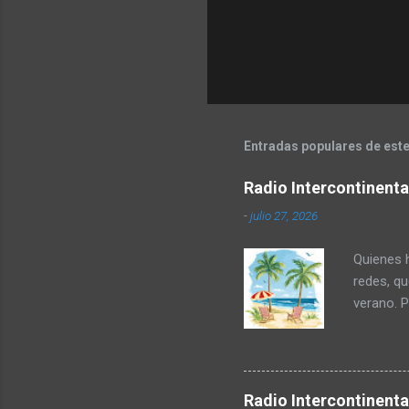
i
o
s
Entradas populares de este
Radio Intercontinent
-
julio 27, 2026
Quienes h
redes, q
verano. P
permanec
acompaña
Seguro!!!
MHz de tu
Radio Intercontinent