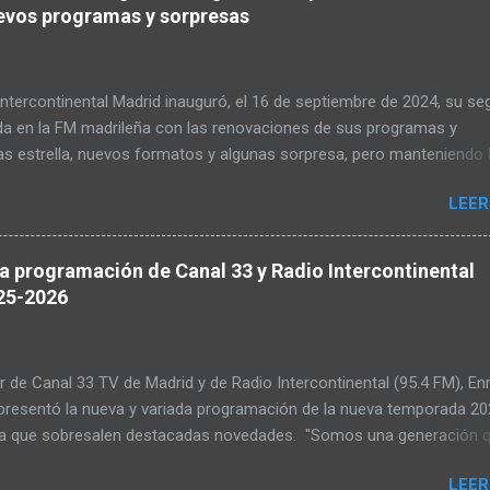
evos programas y sorpresas
tercontinental Madrid inauguró, el 16 de septiembre de 2024, su s
a en la FM madrileña con las renovaciones de sus programas y
as estrella, nuevos formatos y algunas sorpresa, pero manteniendo 
e su lema 'La radio de siempre, la música de tu vida'. La emisora
LEER
a cuenta desde ese día con programas e invitados especiales. Tamb
 bienvenida a la nueva temporada de Radio Intercontinental Madrid
tes representantes de la Comunidad y del Ayuntamiento de la capit
a programación de Canal 33 y Radio Intercontinental
 radio, que emite desde hace un año en la 95.4 de la FM madrileña, o
25-2026
r la mejor música publicada ente 1950 y 1989, con los mejores hits,
porada se amplían. Durante los últimos 12 meses, miles de oyentes,
de mensajes, han respaldado esta arriesgada apuesta radiofónica p
or de Canal 33 TV de Madrid y de Radio Intercontinental (95.4 FM), En
 gran generación olvidada por los grandes medios. También contin
 presentó la nueva y variada programación de la nueva temporada 20
tos music...
la que sobresalen destacadas novedades. "Somos una generación 
ho, una generación de mayores de 40 años, pero que todavía nos
LEER
 jóvenes", apuntó el comunicador y miembro de la Academia de TV. 