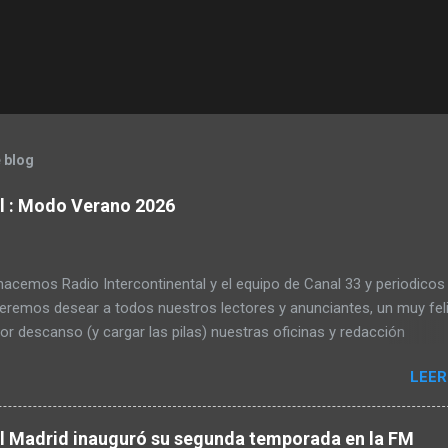
 blog
al : Modo Verano 2026
acemos Radio Intercontinental y el equipo de Canal 33 y periodicos
ueremos desear a todos nuestros lectores y anunciantes, un muy fel
or descanso (y cargar las pilas) nuestras oficinas y redacción
erán cerradas hasta el 25 de agosto inclusive. Gracias por
LEER
rnos otra temporada. Radio Intercontinental viene fuerte en septi
 Pincha aquí y sigue su emisión También en la FM madrileña 95.4 y 
 dial.
al Madrid inauguró su segunda temporada en la FM