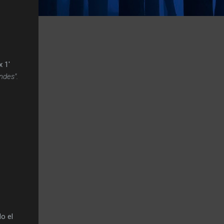
x 1'
ndes".
o el