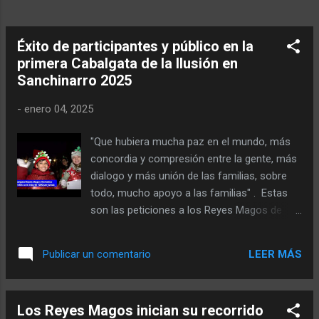
estaban inutilizadas, implementando un
modelo pionero que abrió nuevas
posibilidades en la gestión del suelo público
Éxito de participantes y público en la
y el acceso a una vivienda asequible” , ha
primera Cabalgata de la Ilusión en
señalado...
Sanchinarro 2025
-
enero 04, 2025
"Que hubiera mucha paz en el mundo, más
concordia y compresión entre la gente, más
dialogo y más unión de las familias, sobre
todo, mucho apoyo a las familias" . Estas
son las peticiones a los Reyes Magos de
Oriente del concejal presidente de la Junta
Municipal del Distrito de Hortaleza, David
LEER MÁS
Publicar un comentario
Pérez . Los deseos de buenaventura para el
nuevo año 2025 los comentó el edil durante
la transmisión, en directo, en Canal 33 y
Los Reyes Magos inician su recorrido
Radio Intercontinental, el 3 de enero, de la