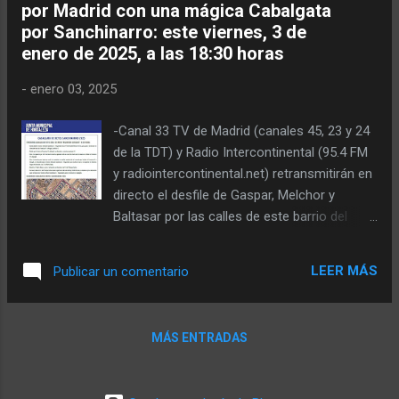
por Madrid con una mágica Cabalgata
primera Cabalgata de la Ilusión en
por Sanchinarro: este viernes, 3 de
Sanchinarrio, uno de los barrios de
enero de 2025, a las 18:30 horas
Hortaleza. En la que ha sido, probablemente,
el primer desfile de Gaspar, Melchor y
-
enero 03, 2025
Baltasar de España, junto a Fuencarral y
Chamartín, han participado más de 1.100
-Canal 33 TV de Madrid (canales 45, 23 y 24
personas entre las carrozas, pasacalles y
de la TDT) y Radio Intercontinental (95.4 FM
comparsas que salieron del Centro Cultural
y radiointercontinental.net) retransmitirán en
Sanchinarro. En los tres kilómetros de
directo el desfile de Gaspar, Melchor y
desfile por el barrio, lanzaron media tonelada
Baltasar por las calles de este barrio del
de caramelos a los asistentes, miles de
distrito de Hortaleza. Los Reyes Magos
personas, un éxito, según Pérez, al tratarse
de Oriente comienzan su recorrido por
de la primera vez que los Re...
LEER MÁS
Publicar un comentario
Madrid con un Cabalgata llena de ilusión y
espíritu navideño, este viernes, 3 de enero de
2025, por las calles de barrio de Sanchinarro,
MÁS ENTRADAS
ha informado la organización, que corre a
cargo de la Junta Municipal del Distrito de
Hortaleza dirigida por el concejal David