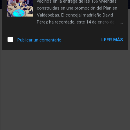
vecinos en la entrega de las 166 viviendas
construidas en una promoción del Plan en
Valdebebas. El concejal madrileño David
Pérez ha recordado, este 14 de enero de
2025, el “paso histórico en las políticas de
vivienda en España” que supuso hace cuatro
LEER MÁS
Publicar un comentario
años la aprobación del Plan Vive de la
Comunidad de Madrid, en la etapa en la que
él estuvo al frente de la Consejería de
Vivienda y Administración Local. En
declaraciones a Canal 33 TV y Radio
Intercontinental Madrid, Pérez ha explicado
no fue sencillo sacarlo adelante, pero que
gracias a su trabajo y el del Gobierno
regional, él tuvo el honor de aprobarlo,
licitarlo “y lograr ofertas de vivienda en un
momento muy difícil”. “Por primera vez, se
permitió la construcción de viviendas en
parcelas demaniales que hasta entonces