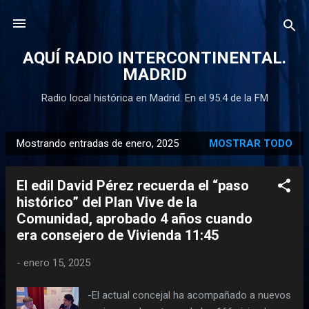
Ir al contenido principal
AQUÍ RADIO INTERCONTINENTAL.
MADRID
Radio local histórica en Madrid. En el 95.4 de la FM
Mostrando entradas de enero, 2025
MOSTRAR TODO
E
n
El edil David Pérez recuerda el “paso
t
histórico” del Plan Vive de la
r
Comunidad, aprobado 4 años cuando
a
era consejero de Vivienda 11:45
d
a
-
enero 15, 2025
s
-El actual concejal ha acompañado a nuevos