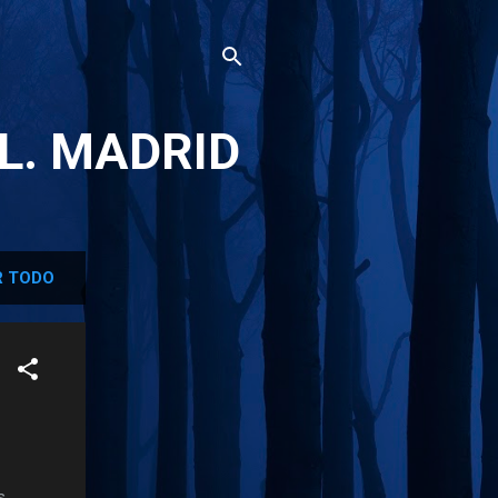
L. MADRID
 TODO
s