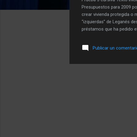
Presupuestos para 2009 por
crear vivienda protegida o 
“izquierdas” de Leganés des
préstamos que ha pedido el
que se devuelva este presu
profunda crisis económica 
Publicar un comentar
económica de los ciudadan
proyecto no se contemplan m
presupuesto de inversiones
euros", cantidad muy inferior