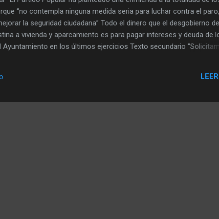
que “no contempla ninguna medida seria para luchar contra el paro
mejorar la seguridad ciudadana” Todo el dinero que el desgobierno d
tina a vivienda y aparcamiento es para pagar intereses y deuda de l
 Ayuntamiento en los últimos ejercicios Texto secundario "Solicita
puesto y se presente orientado a afrontar las consecuencias que la
que atravesamos está teniendo sobre el empleo, la vivienda y la sit
LEER
io
os, comerciantes y empresarios de toda índole de Leganés. En este
edidas paliativas para esta situación, hasta tal punto que el
 en desarrollo local es exactamente el mismo que en 2008, 1.200.00
 a la que s...