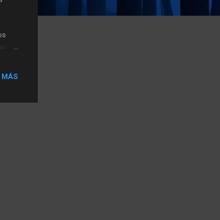
,
e
os
mos
uación
 MÁS
0