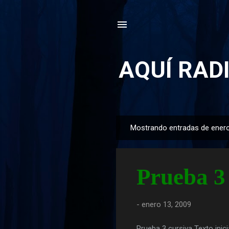
AQUÍ RAD
Mostrando entradas de enero
E
n
t
Prueba 
r
a
d
-
enero 13, 2009
a
s
Prueba 3 cursiva Texto inici