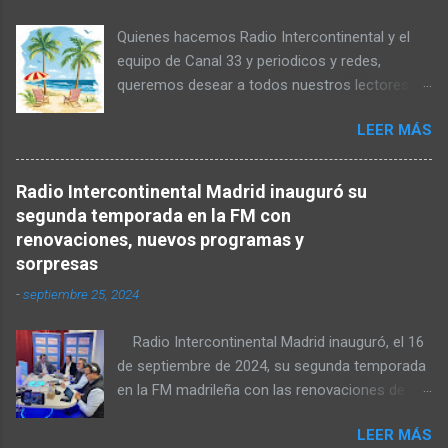
Quienes hacemos Radio Intercontinental y el
equipo de Canal 33 y periodicos y redes,
queremos desear a todos nuestros lectores y
anunciantes, un muy feliz verano. Por
LEER MÁS
descanso (y cargar las pilas) nuestras oficinas
y redacción permanecerán cerradas hasta el 25
de agosto inclusive. Gracias por
Radio Intercontinental Madrid inauguró su
acompañarnos otra temporada. Radio
segunda temporada en la FM con
Intercontinental viene fuerte en septiembre.
renovaciones, nuevos programas y
Seguro!!! Pincha aquí y sigue su emisión
sorpresas
También en la FM madrileña 95.4 y 107.8 MHz
-
septiembre 25, 2024
de tu dial.
Radio Intercontinental Madrid inauguró, el 16
de septiembre de 2024, su segunda temporada
en la FM madrileña con las renovaciones de
sus programas y periodistas estrella, nuevos
LEER MÁS
formatos y algunas sorpresa, pero