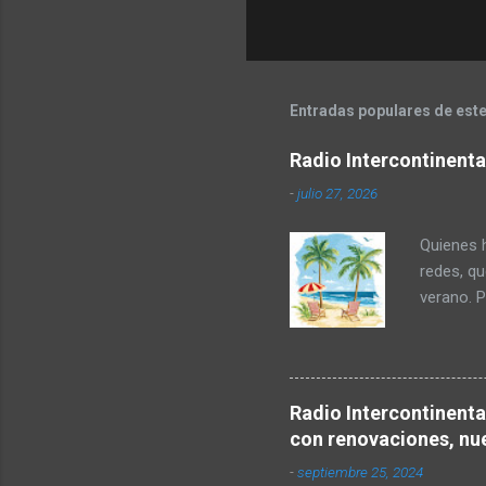
s
Entradas populares de este
Radio Intercontinent
-
julio 27, 2026
Quienes h
redes, q
verano. P
permanec
acompaña
Seguro!!!
MHz de tu
Radio Intercontinent
con renovaciones, nu
-
septiembre 25, 2024