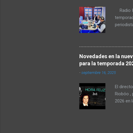
Radio In
temporad
periodist
esencia d
madrileñ
dieron la
importan
Novedades en la nuev
histórica
para la temporada 20
como pila
-
septiembre 16, 2025
esta tem
decenas 
El direct
toda una
Riobóo ,
los forma
2026 en 
saca pec
sentimos
de septi
el lema '