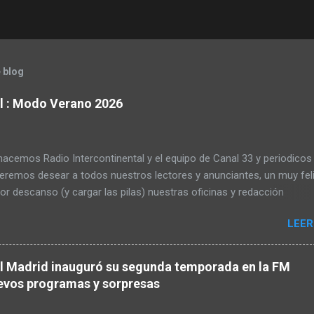
 blog
al : Modo Verano 2026
acemos Radio Intercontinental y el equipo de Canal 33 y periodicos
ueremos desear a todos nuestros lectores y anunciantes, un muy fel
or descanso (y cargar las pilas) nuestras oficinas y redacción
erán cerradas hasta el 25 de agosto inclusive. Gracias por
LEER
rnos otra temporada. Radio Intercontinental viene fuerte en septi
 Pincha aquí y sigue su emisión También en la FM madrileña 95.4 y 
 dial.
al Madrid inauguró su segunda temporada en la FM
evos programas y sorpresas