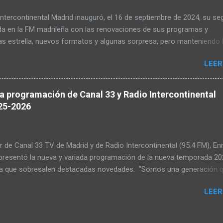
tercontinental Madrid inauguró, el 16 de septiembre de 2024, su s
a en la FM madrileña con las renovaciones de sus programas y
as estrella, nuevos formatos y algunas sorpresa, pero manteniendo 
e su lema 'La radio de siempre, la música de tu vida'. La emisora
LEER
a cuenta desde ese día con programas e invitados especiales. Tamb
 bienvenida a la nueva temporada de Radio Intercontinental Madrid
tes representantes de la Comunidad y del Ayuntamiento de la capit
a programación de Canal 33 y Radio Intercontinental
 radio, que emite desde hace un año en la 95.4 de la FM madrileña, o
25-2026
r la mejor música publicada ente 1950 y 1989, con los mejores hits,
porada se amplían. Durante los últimos 12 meses, miles de oyentes,
de mensajes, han respaldado esta arriesgada apuesta radiofónica p
or de Canal 33 TV de Madrid y de Radio Intercontinental (95.4 FM), En
 gran generación olvidada por los grandes medios. También contin
 presentó la nueva y variada programación de la nueva temporada 20
tos music...
la que sobresalen destacadas novedades. "Somos una generación 
ho, una generación de mayores de 40 años, pero que todavía nos
LEER
 jóvenes", apuntó el comunicador y miembro de la Academia de TV. 
embre de 2025, desde La Terraza de la emisora con 75 años de vida 
La radio de siempre, la música de tu vida, siempre buen rollo', Riobóo