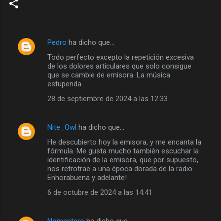
Pedro
ha dicho que…
C
Todo perfecto excepto la repetición excesiva
o
de los dolores articulares que solo consigue
m
que se cambie de emisora. La música
estupenda.
e
28 de septiembre de 2024 a las 12:33
n
t
Nite_Owl
ha dicho que…
a
He descubierto hoy la emisora, y me encanta la
r
fórmula. Me gusta mucho también escuchar la
i
identificación de la emisora, que por supuesto,
nos retrotrae a una época dorada de la radio.
o
Enhorabuena y adelante!
s
6 de octubre de 2024 a las 14:41